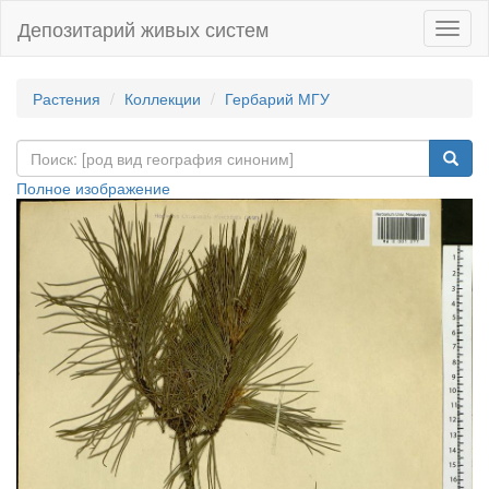
Депозитарий живых систем
Навиг
Растения
Коллекции
Гербарий МГУ
Полное изображение