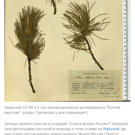
Лицензия CC-BY 4.0 (см. рекомендованное цитирование в "Полной
карточке", раздел "Цитировать для публикации")
Хочешь принять участие в создании "Атласа флоры России"? Загружай
свои фотографии растений в природе и точку съемки на
iNaturalist
, где
они станут частью нашего нового проекта "Флора России | Flora of