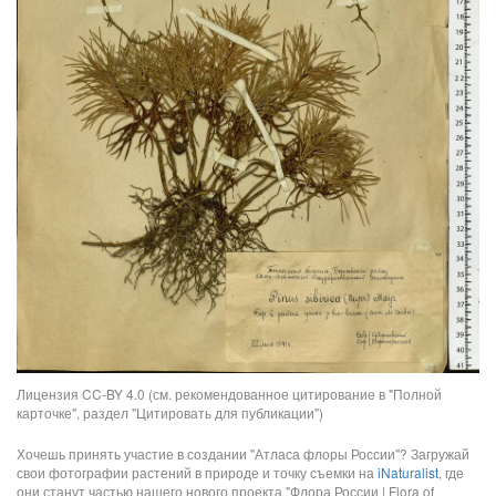
Лицензия CC-BY 4.0 (см. рекомендованное цитирование в "Полной
карточке", раздел "Цитировать для публикации")
Хочешь принять участие в создании "Атласа флоры России"? Загружай
свои фотографии растений в природе и точку съемки на
iNaturalist
, где
они станут частью нашего нового проекта "Флора России | Flora of