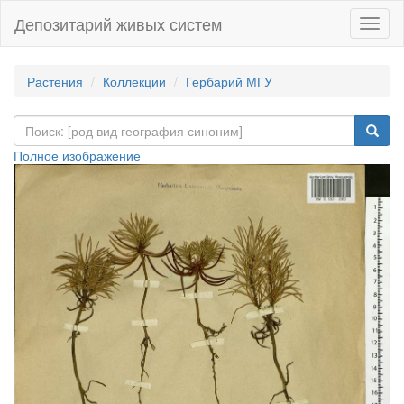
Депозитарий живых систем
Навиг
Растения
Коллекции
Гербарий МГУ
Полное изображение