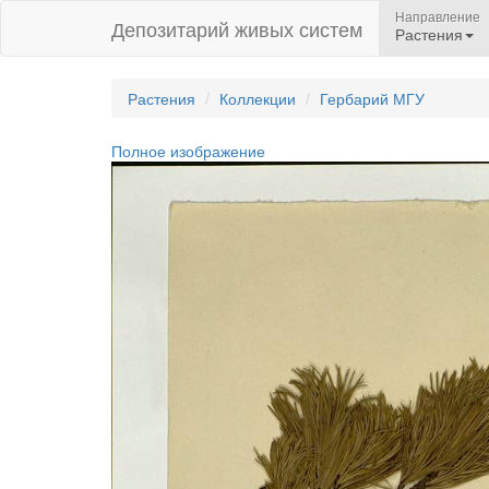
Направление
Депозитарий живых систем
Растения
Растения
Коллекции
Гербарий МГУ
Полное изображение