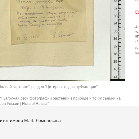
С
Ци
Се
МГ
07
Ре
ка
олной карточке", раздел "Цитировать для публикации")
? Загружай свои фотографии растений в природе и точку съемки на
ра России | Flora of Russia".
итет имени М. В. Ломоносова