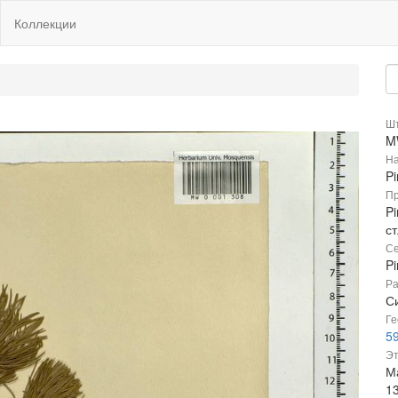
Коллекции
Шт
M
На
Pi
Пр
Pi
ст
Се
P
Ра
Си
Ге
59
Эт
М
1