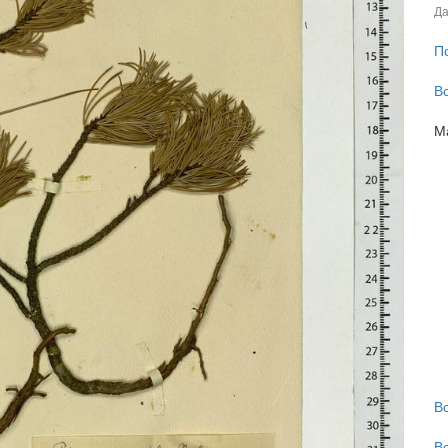
Да
П
В
М
В
В