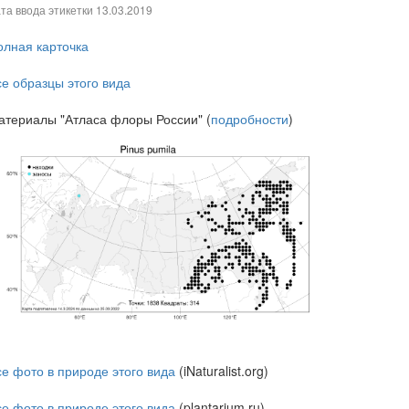
та ввода этикетки
13.03.2019
олная карточка
се образцы этого вида
атериалы "Атласа флоры России" (
подробности
)
се фото в природе этого вида
(iNaturalist.org)
се фото в природе этого вида
(plantarium.ru)