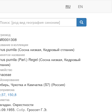
RU
EN
рихкод
W0001308
звание в коллекции
nus pumila (Сосна низкая, Кедровый стланик)
инятое название
nus pumila (Parl.) Regel (Сосна низкая, Кедровый
ланик)
мейство
inaceae
йонирование
бирь, Чукотка и Камчатка (S7) (Россия)
опривязка
,57, 150,8
икетка
агадан. Окрестности
3.09.1955.
Собр.
Гроссет Г.Э.