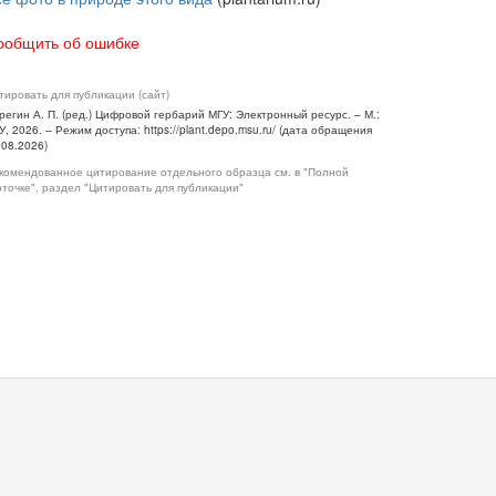
ообщить об ошибке
тировать для публикации (сайт)
регин А. П. (ред.) Цифровой гербарий МГУ: Электронный ресурс. – М.:
У, 2026. – Режим доступа: https://plant.depo.msu.ru/ (дата обращения
.08.2026)
комендованное цитирование отдельного образца см. в "Полной
рточке", раздел "Цитировать для публикации"