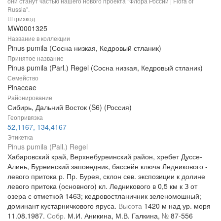
они станут частью нашего нового проекта "Флора России | Flora of
Russia".
Штрихкод
MW0001325
Название в коллекции
Pinus pumila (Сосна низкая, Кедровый стланик)
Принятое название
Pinus pumila (Parl.) Regel (Сосна низкая, Кедровый стланик)
Семейство
Pinaceae
Районирование
Сибирь, Дальний Восток (S6) (Россия)
Геопривязка
52,1167, 134,4167
Этикетка
Pinus pumila (Pall.) Regel
Хабаровский край, Верхнебуреинский район, хребет Дуссе-
Алинь, Буреинский заповедник, бассейн ключа Ледникового -
левого притока р. Пр. Бурея, склон сев. экспозиции к долине
левого притока (основного) кл. Ледникового в 0,5 км к З от
озера с отметкой 1463; кедровостланичник зеленомошный;
доминант кустарничкового яруса.
Высота
1420 м над ур. моря
11.08.1987.
Собр.
М.И. Аникина, М.В. Галкина,
№
87-556