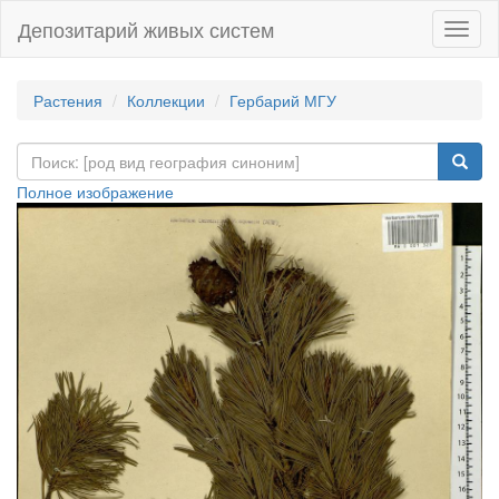
Депозитарий живых систем
Навиг
Растения
Коллекции
Гербарий МГУ
Полное изображение