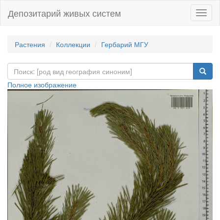
Депозитарий живых систем
Навиг
Растения
Коллекции
Гербарий МГУ
Полное изображение