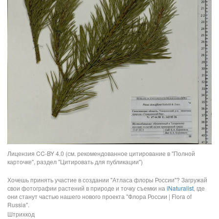
Лицензия CC-BY 4.0 (см. рекомендованное цитирование в "Полной
карточке", раздел "Цитировать для публикации")
Хочешь принять участие в создании "Атласа флоры России"? Загружай
свои фотографии растений в природе и точку съемки на
iNaturalist
, где
они станут частью нашего нового проекта "Флора России | Flora of
Russia".
Штрихкод