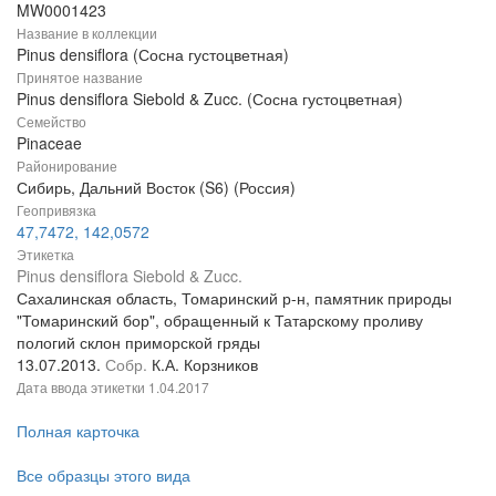
MW0001423
Название в коллекции
Pinus densiflora (Сосна густоцветная)
Принятое название
Pinus densiflora Siebold & Zucc. (Сосна густоцветная)
Семейство
Pinaceae
Районирование
Сибирь, Дальний Восток (S6) (Россия)
Геопривязка
47,7472, 142,0572
Этикетка
Pinus densiflora Siebold & Zucc.
Сахалинская область, Томаринский р-н, памятник природы
"Томаринский бор", обращенный к Татарскому проливу
пологий склон приморской гряды
13.07.2013.
Собр.
К.А. Корзников
Дата ввода этикетки
1.04.2017
Полная карточка
Все образцы этого вида