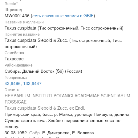
Russia".
Штрихкод
MW0001436 (
есть связанные записи в GBIF
)
Название в коллекции
Taxus cuspidata (Тис остроконечный, Тисс остроконечный)
Принятое название
Taxus cuspidata Siebold & Zucc. (Тис остроконечный, Тисс
остроконечный)
Семейство
Taxaceae
Районирование
Сибирь, Дальний Восток (S6) (Россия)
Геопривязка
43,6496, 132,6447
Этикетка
HERBARIUM INSTITUTI BOTANICI ACADEMIAE SCIENTIARUM
ROSSICAE
Taxus cuspidata Siebold & Zucc. ex Endl.
Приморский край, басс. р. Майхэ, урочище Пейшула, долина
Суворовского ключа. Хвойно-широколиственные леса по
склону.
30.08.1952.
Собр.
Е. Дмитриева, Е. Волкова