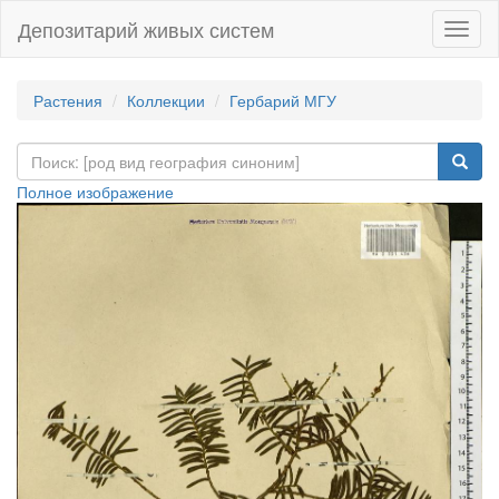
Депозитарий живых систем
Навиг
Растения
Коллекции
Гербарий МГУ
Полное изображение