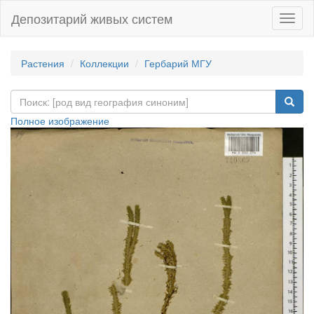
Депозитарий живых систем
Навиг
Растения
Коллекции
Гербарий МГУ
Полное изображение