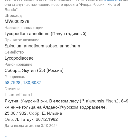
они станут частью нашего нового проекта "Флора России | Flora of
Russia".
Штрихкод
MW0002276
Название в коллекции
Lycopodium annotinum (Плаун годичный)
Принятое название
Spinulum annotinum subsp. annotinum
Семейство
Lycopodiaceae
Районирование
Сибирь, Якутия (S5) (Россия)
Геопривязка
58,7928, 130,6037
Этикетка
L. annotinum L.
Якутия, Учурский р-н. В еловом лесу (P. ajanensis Fisch.). 8–9
км ниже гольца на Алдано-Учурском водоразделе.
25.08.1932.
Собр.
Е. Ильина
Опр.
Л. Гатцук, 26.12.1962
Дата ввода этикетки
3.10.2024