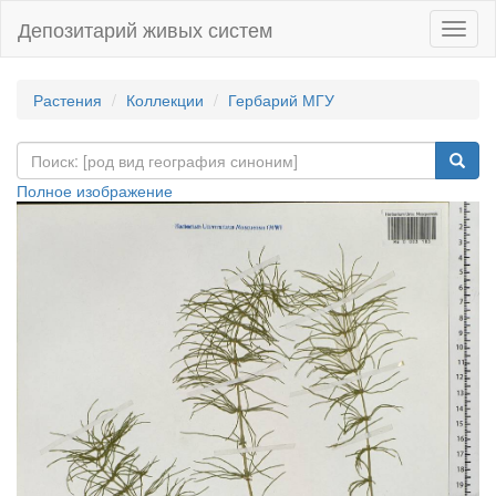
Депозитарий живых систем
Навиг
Растения
Коллекции
Гербарий МГУ
Полное изображение