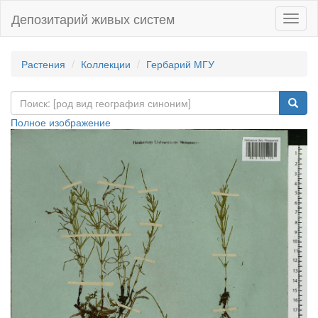
Депозитарий живых систем
Навиг
Растения
Коллекции
Гербарий МГУ
Полное изображение