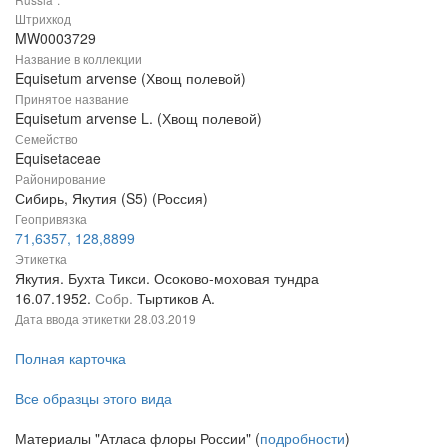
Штрихкод
MW0003729
Название в коллекции
Equisetum arvense (Хвощ полевой)
Принятое название
Equisetum arvense L. (Хвощ полевой)
Семейство
Equisetaceae
Районирование
Сибирь, Якутия (S5) (Россия)
Геопривязка
71,6357, 128,8899
Этикетка
Якутия. Бухта Тикси. Осоково-моховая тундра
16.07.1952.
Собр.
Тыртиков А.
Дата ввода этикетки
28.03.2019
Полная карточка
Все образцы этого вида
Материалы "Атласа флоры России" (
подробности
)