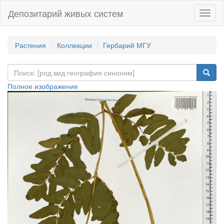
Депозитарий живых систем
Навиг
Растения
Коллекции
Гербарий МГУ
Полное изображение