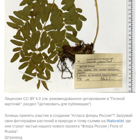
Лицензия CC-BY 4.0 (см. рекомендованное цитирование в "Полной
карточке", раздел "Цитировать для публикации")
Хочешь принять участие в создании "Атласа флоры России"? Загружай
свои фотографии растений в природе и точку съемки на
iNaturalist
, где
они станут частью нашего нового проекта "Флора России | Flora of
Russia".
Штрихкод