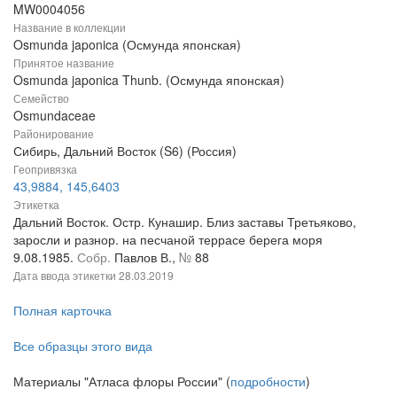
MW0004056
Название в коллекции
Osmunda japonica (Осмунда японская)
Принятое название
Osmunda japonica Thunb. (Осмунда японская)
Семейство
Osmundaceae
Районирование
Сибирь, Дальний Восток (S6) (Россия)
Геопривязка
43,9884, 145,6403
Этикетка
Дальний Восток. Остр. Кунашир. Близ заставы Третьяково,
заросли и разнор. на песчаной террасе берега моря
9.08.1985.
Собр.
Павлов В.,
№
88
Дата ввода этикетки
28.03.2019
Полная карточка
Все образцы этого вида
Материалы "Атласа флоры России" (
подробности
)