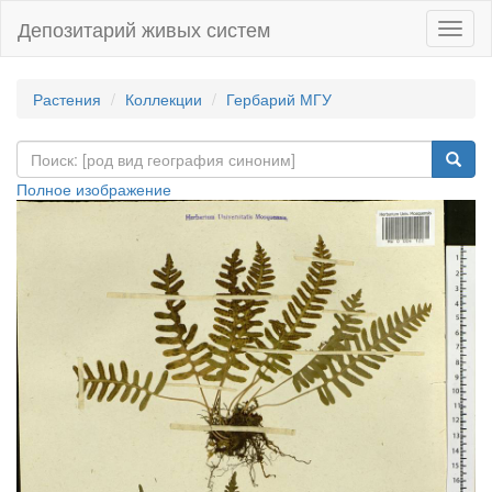
Депозитарий живых систем
Навиг
Растения
Коллекции
Гербарий МГУ
Полное изображение