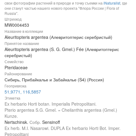
свои фотографии растений в природе и точку съемки на
iNaturalist
, где
они станут частью нашего нового проекта "Флора России | Flora of
Russia".
Штрихкод
MW0004453
Название в коллекции
Aleuritopteris argentea (Алевритоптерис серебристый)
Принятое название
Aleuritopteris argentea (S. G. Gmel.) Fée (Алевритоптерис
серебристый)
Семейство
Pteridaceae
Районирование
Сибирь, Прибайкалье и Забайкалье (S4) (Россия)
Геопривязка
51,9771, 116,5857
Этикетка
Ex herbario Horti botan. Imperialis Petropolitani.
Pterio argentea S.G. Gmel. = Cheilanthis argentea (Gmel.)
Kunze.
Nertschinsk.
Собр.
Sensinoff
Ex herb. M.I. Nasarowi. DUPLA Ex herbario Horti Bot. Imper.
Petropolitani