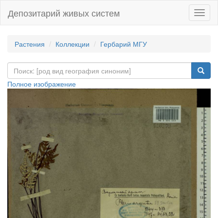
Депозитарий живых систем
Навиг
Растения
Коллекции
Гербарий МГУ
Полное изображение