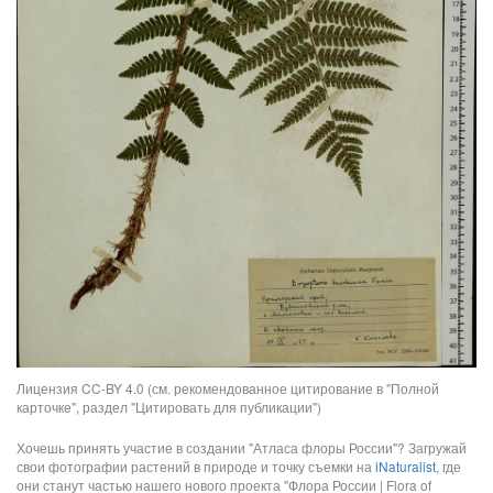
Лицензия CC-BY 4.0 (см. рекомендованное цитирование в "Полной
карточке", раздел "Цитировать для публикации")
Хочешь принять участие в создании "Атласа флоры России"? Загружай
свои фотографии растений в природе и точку съемки на
iNaturalist
, где
они станут частью нашего нового проекта "Флора России | Flora of