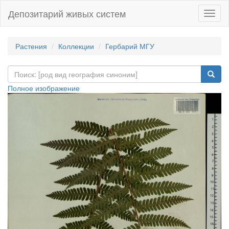
Депозитарий живых систем
Навиг
Растения
Коллекции
Гербарий МГУ
Полное изображение