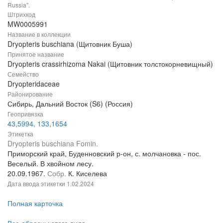
Russia".
Штрихкод
MW0005991
Название в коллекции
Dryopteris buschiana (Щитовник Буша)
Принятое название
Dryopteris crassirhizoma Nakai (Щитовник толстокорневищный)
Семейство
Dryopteridaceae
Районирование
Сибирь, Дальний Восток (S6) (Россия)
Геопривязка
43,5994, 133,1654
Этикетка
Dryopteris buschiana Fomin.
Приморский край, Буденновский р-он, с. молчановка - пос.
Веселый. В хвойном лесу.
20.09.1967.
Собр.
К. Киселева
Дата ввода этикетки
1.02.2024
Полная карточка
Все образцы этого вида