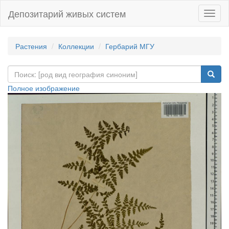
Депозитарий живых систем
Навиг
Растения
Коллекции
Гербарий МГУ
Полное изображение