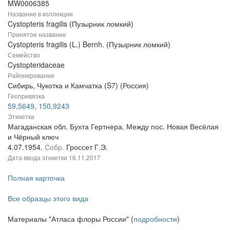
MW0006385
Название в коллекции
Cystopteris fragilis (Пузырник ломкий)
Принятое название
Cystopteris fragilis (L.) Bernh. (Пузырник ломкий)
Семейство
Cystopteridaceae
Районирование
Сибирь, Чукотка и Камчатка (S7) (Россия)
Геопривязка
59,5649, 150,9243
Этикетка
Магаданская обл. Бухта Гертнера. Между пос. Новая Весёлая
и Чёрный ключ
4.07.1954.
Собр.
Гроссет Г.Э.
Дата ввода этикетки
16.11.2017
Полная карточка
Все образцы этого вида
Материалы "Атласа флоры России" (
подробности
)