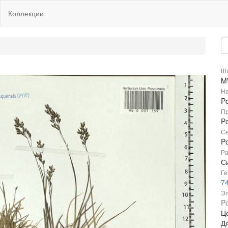
Коллекции
Шт
M
На
Po
Пр
Po
Се
P
Ра
С
Ге
74
Эт
Po
Ц
Д