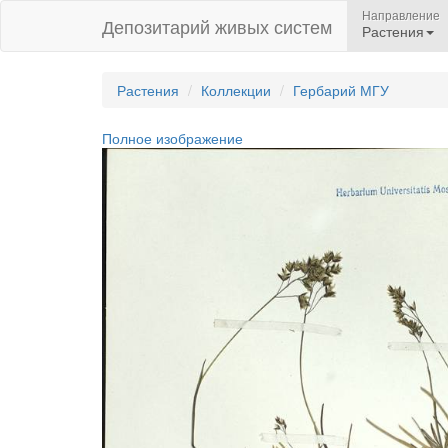
Направление
Депозитарий живых систем
Растения
Растения
Коллекции
Гербарий МГУ
Полное изображение