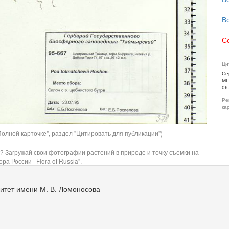
В
С
Ци
Се
МГ
06
Ре
ка
олной карточке", раздел "Цитировать для публикации")
? Загружай свои фотографии растений в природе и точку съемки на
ра России | Flora of Russia".
итет имени М. В. Ломоносова