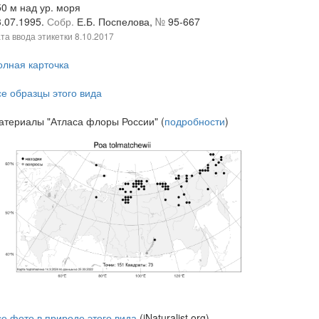
50 м над ур. моря
3.07.1995.
Собр.
Е.Б. Поспелова,
№
95-667
та ввода этикетки
8.10.2017
олная карточка
се образцы этого вида
атериалы "Атласа флоры России" (
подробности
)
се фото в природе этого вида
(iNaturalist.org)