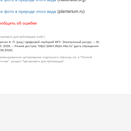
се фото в природе этого вида
(plantarium.ru)
ообщить об ошибке
тировать для публикации (сайт)
регин А. П. (ред.) Цифровой гербарий МГУ: Электронный ресурс. – М.:
У, 2026. – Режим доступа: https://plant.depo.msu.ru/ (дата обращения
.08.2026)
комендованное цитирование отдельного образца см. в "Полной
рточке", раздел "Цитировать для публикации"