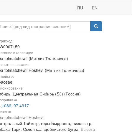
RU
EN
рихкод
W0007159
звание в коллекции
a tolmatchewii (Мятлик Толмачева)
инятое название
a tolmatchewii Roshev. (Мятлик Толмачева)
мейство
oaceae
йонирование
ибирь, Центральная Сибирь (S3) (Россия)
опривязка
,1086, 97,4917
икетка
a tolmatchewii Roshev.
ентральный Таймыр, горы Бырранга, низовья р.
ябака-Тари. Склон с.э. щебнистого бугра.
Высота