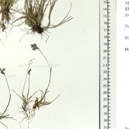
1
2
Да
П
В
М
В