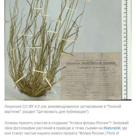
Лицензия CC-BY 4.0 (см. рекомендованное цитирование в "Полной
карточке", раздел "Цитировать для публикации")
Хочешь принять участие в создании "Атласа флоры России"? Загружай
свои фотографии растений в природе и точку съемки на
iNaturalist
, где
они станут частью нашего нового проекта "Флора России | Flora of