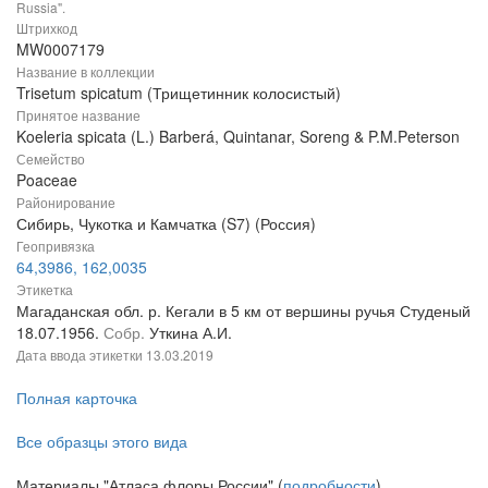
Russia".
Штрихкод
MW0007179
Название в коллекции
Trisetum spicatum (Трищетинник колосистый)
Принятое название
Koeleria spicata (L.) Barberá, Quintanar, Soreng & P.M.Peterson
Семейство
Poaceae
Районирование
Сибирь, Чукотка и Камчатка (S7) (Россия)
Геопривязка
64,3986, 162,0035
Этикетка
Магаданская обл. р. Кегали в 5 км от вершины ручья Студеный
18.07.1956.
Собр.
Уткина А.И.
Дата ввода этикетки
13.03.2019
Полная карточка
Все образцы этого вида
Материалы "Атласа флоры России" (
подробности
)