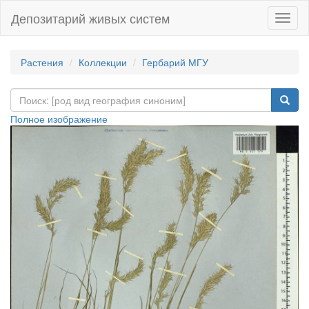
Депозитарий живых систем
Навиг
Растения
Коллекции
Гербарий МГУ
Полное изображение