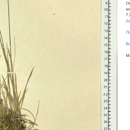
О
м
7
Да
П
В
М