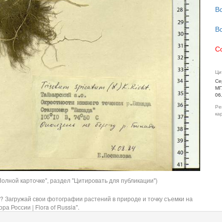
В
В
С
Ци
Се
МГ
06
Ре
ка
олной карточке", раздел "Цитировать для публикации")
? Загружай свои фотографии растений в природе и точку съемки на
ра России | Flora of Russia".