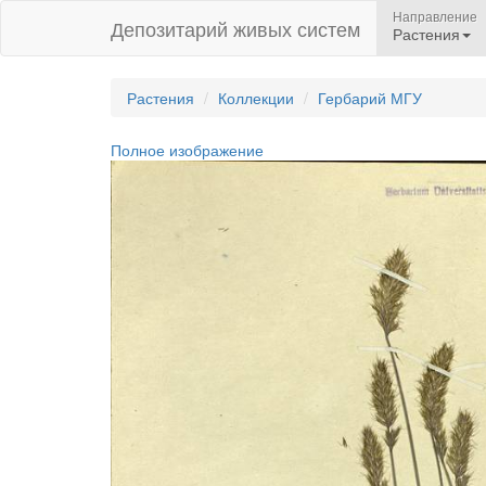
Направление
Депозитарий живых систем
Растения
Растения
Коллекции
Гербарий МГУ
Полное изображение