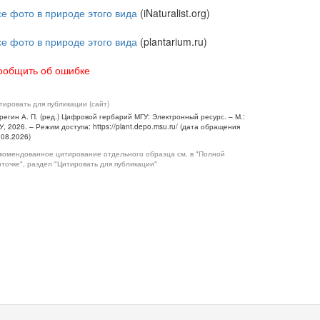
се фото в природе этого вида
(iNaturalist.org)
се фото в природе этого вида
(plantarium.ru)
ообщить об ошибке
тировать для публикации (сайт)
регин А. П. (ред.) Цифровой гербарий МГУ: Электронный ресурс. – М.:
У, 2026. – Режим доступа: https://plant.depo.msu.ru/ (дата обращения
.08.2026)
комендованное цитирование отдельного образца см. в "Полной
рточке", раздел "Цитировать для публикации"