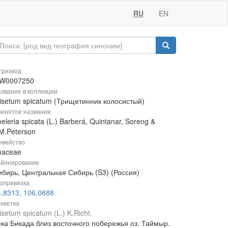
RU
EN
рихкод
W0007250
звание в коллекции
risetum spicatum (Трищетинник колосистый)
инятое название
eleria spicata (L.) Barberá, Quintanar, Soreng &
M.Peterson
мейство
oaceae
йонирование
ибирь, Центральная Сибирь (S3) (Россия)
опривязка
4,8313, 106,0688
икетка
isetum spicatum (L.) K.Richt.
ека Бикада близ восточного побережья оз. Таймыр.