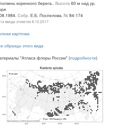
ползень коренного берега..
Высота
60 м над ур.
оря
.08.1984.
Собр.
Е.Б. Поспелова,
№
84-174
та ввода этикетки
8.10.2017
олная карточка
се образцы этого вида
атериалы "Атласа флоры России" (
подробности
)