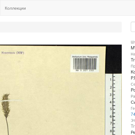
Коллекции
Шт
M
На
T
Пр
Ko
P.
Се
P
Ра
С
Ге
7
Эт
Tr
Р