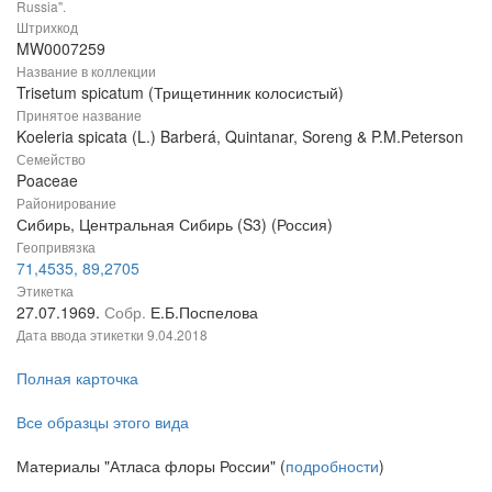
Russia".
Штрихкод
MW0007259
Название в коллекции
Trisetum spicatum (Трищетинник колосистый)
Принятое название
Koeleria spicata (L.) Barberá, Quintanar, Soreng & P.M.Peterson
Семейство
Poaceae
Районирование
Сибирь, Центральная Сибирь (S3) (Россия)
Геопривязка
71,4535, 89,2705
Этикетка
27.07.1969.
Собр.
Е.Б.Поспелова
Дата ввода этикетки
9.04.2018
Полная карточка
Все образцы этого вида
Материалы "Атласа флоры России" (
подробности
)