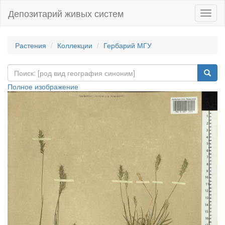
Депозитарий живых систем
Навиг
Растения
Коллекции
Гербарий МГУ
Полное изображение