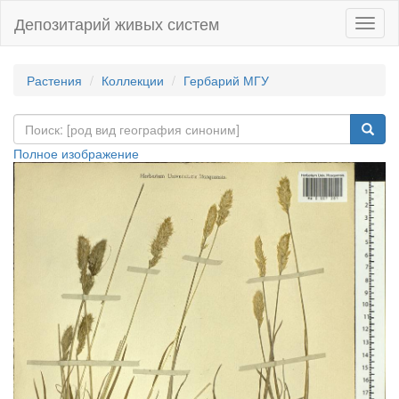
Депозитарий живых систем
Навиг
Растения
Коллекции
Гербарий МГУ
Полное изображение