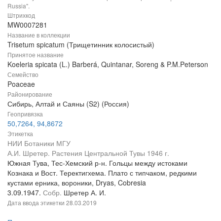
Russia".
Штрихкод
MW0007281
Название в коллекции
Trisetum spicatum (Трищетинник колосистый)
Принятое название
Koeleria spicata (L.) Barberá, Quintanar, Soreng & P.M.Peterson
Семейство
Poaceae
Районирование
Сибирь, Алтай и Саяны (S2) (Россия)
Геопривязка
50,7264, 94,8672
Этикетка
НИИ Ботаники МГУ
А.И. Шретер. Растения Центральной Тувы 1946 г.
Южная Тува, Тес-Хемский р-н. Гольцы между истоками
Кознака и Вост. Теректигхема. Плато с типчаком, редкими
кустами ерника, вороники, Dryas, Cobresia
3.09.1947.
Собр.
Шретер А. И.
Дата ввода этикетки
28.03.2019