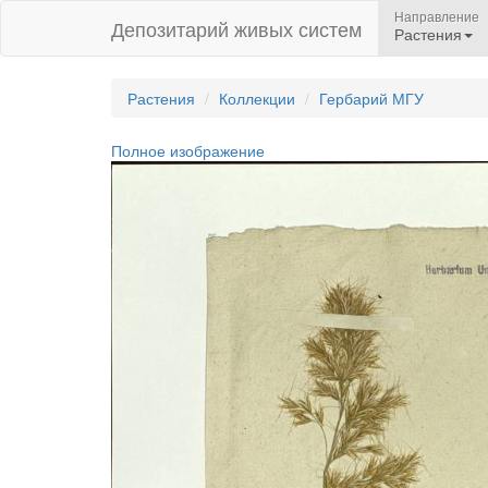
Направление
Депозитарий живых систем
Растения
Растения
Коллекции
Гербарий МГУ
Полное изображение