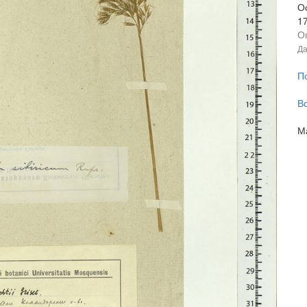
О
1
О
Да
П
В
М