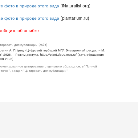
се фото в природе этого вида
(iNaturalist.org)
се фото в природе этого вида
(plantarium.ru)
ообщить об ошибке
тировать для публикации (сайт)
регин А. П. (ред.) Цифровой гербарий МГУ: Электронный ресурс. – М.:
У, 2026. – Режим доступа: https://plant.depo.msu.ru/ (дата обращения
.08.2026)
комендованное цитирование отдельного образца см. в "Полной
рточке", раздел "Цитировать для публикации"