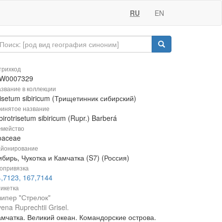
RU
EN
рихкод
W0007329
звание в коллекции
isetum sibiricum (Трищетинник сибирский)
инятое название
birotrisetum sibiricum (Rupr.) Barberá
мейство
oaceae
йонирование
бирь, Чукотка и Камчатка (S7) (Россия)
опривязка
4,7123, 167,7144
икетка
липер "Стрелок"
ena Ruprechtii Grisel.
амчатка. Великий океан. Командорские острова.