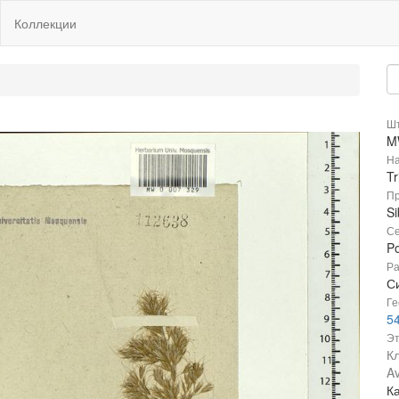
Коллекции
Шт
M
На
Tr
Пр
Si
Се
P
Ра
Си
Ге
5
Эт
К
Av
К