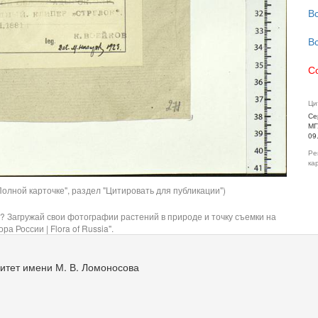
В
В
С
Ци
Се
МГ
09
Ре
ка
олной карточке", раздел "Цитировать для публикации")
? Загружай свои фотографии растений в природе и точку съемки на
ра России | Flora of Russia".
итет имени М. В. Ломоносова