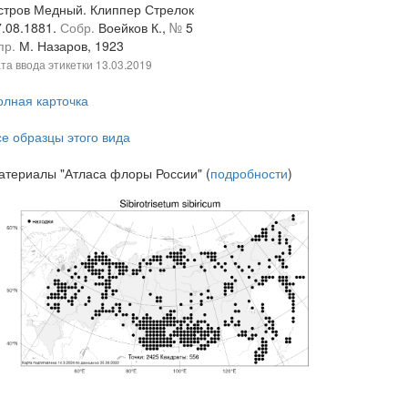
стров Медный. Клиппер Стрелок
7.08.1881.
Собр.
Воейков К.,
№
5
пр.
М. Назаров, 1923
та ввода этикетки
13.03.2019
олная карточка
се образцы этого вида
атериалы "Атласа флоры России" (
подробности
)