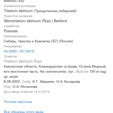
MW0007352
Название в коллекции
Trisetum sibiricum (Трищетинник сибирский)
Принятое название
Sibirotrisetum sibiricum (Rupr.) Barberá
Семейство
Poaceae
Районирование
Сибирь, Чукотка и Камчатка (S7) (Россия)
Геопривязка
54,5585, 167,9919
Этикетка
Trisetum sibiricum Rupr.
Камчатская область, Командорские острова. Остров Медный,
юго-восточная часть. На склонесопки, луг..
Высота
100 м над
ур. моря
8.08.2002.
Собр.
Е.Г. Ивашкин, Н.А. Бочарова
Опр.
О.А. Мочалова
Дата ввода этикетки
14.01.2018
Полная карточка
Все образцы этого вида