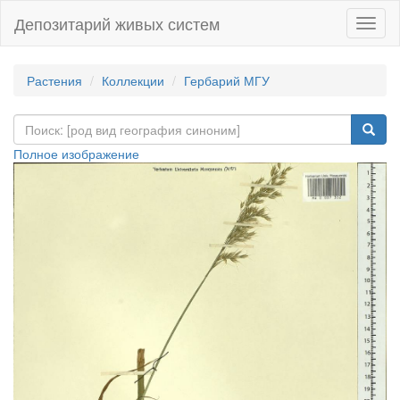
Депозитарий живых систем
Навиг
Растения
Коллекции
Гербарий МГУ
Полное изображение