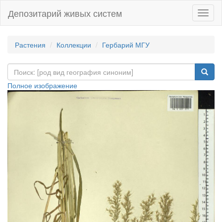
Депозитарий живых систем
Навиг
Растения
Коллекции
Гербарий МГУ
Полное изображение