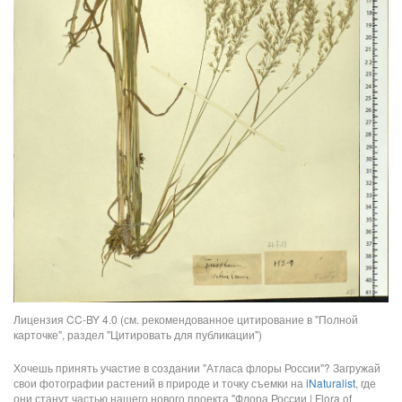
Лицензия CC-BY 4.0 (см. рекомендованное цитирование в "Полной
карточке", раздел "Цитировать для публикации")
Хочешь принять участие в создании "Атласа флоры России"? Загружай
свои фотографии растений в природе и точку съемки на
iNaturalist
, где
они станут частью нашего нового проекта "Флора России | Flora of