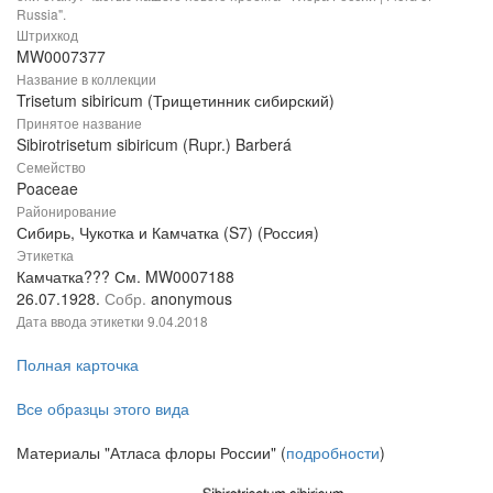
Russia".
Штрихкод
MW0007377
Название в коллекции
Trisetum sibiricum (Трищетинник сибирский)
Принятое название
Sibirotrisetum sibiricum (Rupr.) Barberá
Семейство
Poaceae
Районирование
Сибирь, Чукотка и Камчатка (S7) (Россия)
Этикетка
Камчатка??? См. MW0007188
26.07.1928.
Собр.
anonymous
Дата ввода этикетки
9.04.2018
Полная карточка
Все образцы этого вида
Материалы "Атласа флоры России" (
подробности
)