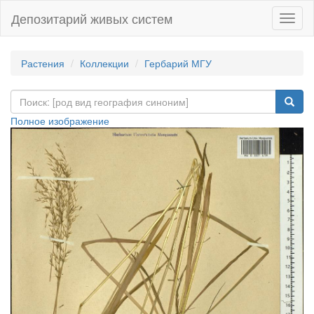
Депозитарий живых систем
Навиг
Растения
Коллекции
Гербарий МГУ
Полное изображение