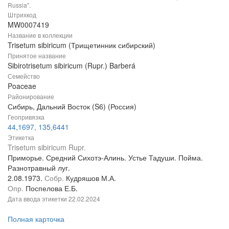
Russia".
Штрихкод
MW0007419
Название в коллекции
Trisetum sibiricum (Трищетинник сибирский)
Принятое название
Sibirotrisetum sibiricum (Rupr.) Barberá
Семейство
Poaceae
Районирование
Сибирь, Дальний Восток (S6) (Россия)
Геопривязка
44,1697, 135,6441
Этикетка
Trisetum sibiricum Rupr.
Приморье. Средний Сихотэ-Алинь. Устье Тадуши. Пойма.
Разнотравный луг.
2.08.1973.
Собр.
Кудряшов М.А.
Опр.
Поспелова Е.Б.
Дата ввода этикетки
22.02.2024
Полная карточка