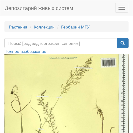
Депозитарий живых систем
Навиг
Растения
Коллекции
Гербарий МГУ
Полное изображение