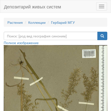
Депозитарий живых систем
Навиг
Растения
Коллекции
Гербарий МГУ
Полное изображение