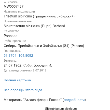
Штрихкод
MW0007487
Название в коллекции
Trisetum sibiricum (Трищетинник сибирский)
Принятое название
Sibirotrisetum sibiricum (Rupr.) Barberá
Семейство
Poaceae
Районирование
Сибирь, Прибайкалье и Забайкалье (S4) (Россия)
Геопривязка
51,8704, 104,8092
Этикетка
24.07.1902.
Собр.
Бородин И.
Дата ввода этикетки
2.07.2018
Полная карточка
Все образцы этого вида
Материалы "Атласа флоры России" (
подробности
)