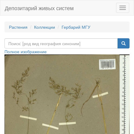
Депозитарий живых систем
Навиг
Растения
Коллекции
Гербарий МГУ
Полное изображение