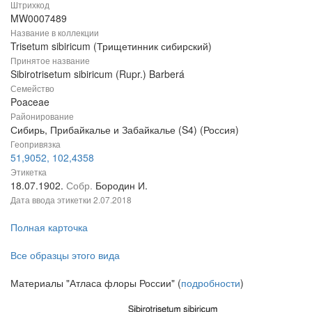
Штрихкод
MW0007489
Название в коллекции
Trisetum sibiricum (Трищетинник сибирский)
Принятое название
Sibirotrisetum sibiricum (Rupr.) Barberá
Семейство
Poaceae
Районирование
Сибирь, Прибайкалье и Забайкалье (S4) (Россия)
Геопривязка
51,9052, 102,4358
Этикетка
18.07.1902.
Собр.
Бородин И.
Дата ввода этикетки
2.07.2018
Полная карточка
Все образцы этого вида
Материалы "Атласа флоры России" (
подробности
)