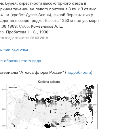
в. Бурея, окрестности высокогорного озера в
рхнем течении ее левого притока в 3 км к З от выс.
041 м (хребет Дуссе-Алинь), сырой берег ключа у
падения в озеро, редко.
Высота
1350 м над ур. моря
4.08.1989.
Собр.
Кожевников А. Е.
пр.
Пробатова Н. С., 1990
та ввода этикетки
28.03.2019
олная карточка
се образцы этого вида
атериалы "Атласа флоры России" (
подробности
)