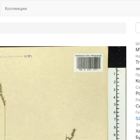
Коллекции
Шт
M
На
T
з
Пр
Ko
Се
P
Ра
Си
Ге
5
Эт
Х
Б