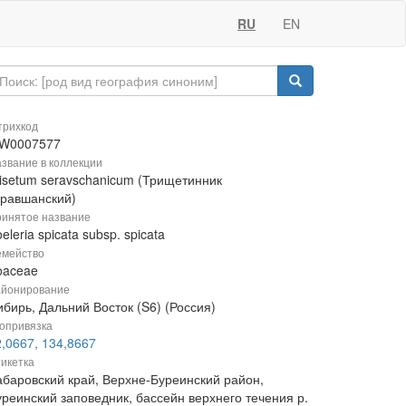
RU
EN
рихкод
W0007577
звание в коллекции
risetum seravschanicum (Трищетинник
еравшанский)
инятое название
eleria spicata subsp. spicata
мейство
oaceae
йонирование
бирь, Дальний Восток (S6) (Россия)
опривязка
2,0667, 134,8667
икетка
абаровский край, Верхне-Буреинский район,
уреинский заповедник, бассейн верхнего течения р.