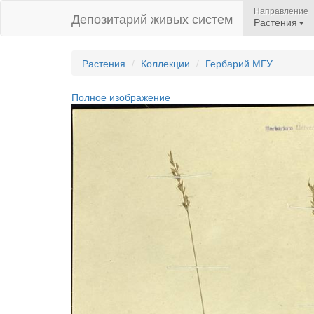
Направление
Депозитарий живых систем
Растения
Растения
Коллекции
Гербарий МГУ
Полное изображение