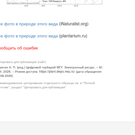
се фото в природе этого вида
(iNaturalist.org)
се фото в природе этого вида
(plantarium.ru)
ообщить об ошибке
тировать для публикации (сайт)
регин А. П. (ред.) Цифровой гербарий МГУ: Электронный ресурс. – М.:
У, 2026. – Режим доступа: https://plant.depo.msu.ru/ (дата обращения
.08.2026)
комендованное цитирование отдельного образца см. в "Полной
рточке", раздел "Цитировать для публикации"