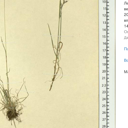
Ле
ве
2
в
1
О
Да
П
В
М