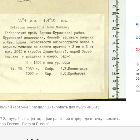
В
В
С
Ци
Се
МГ
06
Ре
ка
олной карточке", раздел "Цитировать для публикации")
? Загружай свои фотографии растений в природе и точку съемки на
ра России | Flora of Russia".