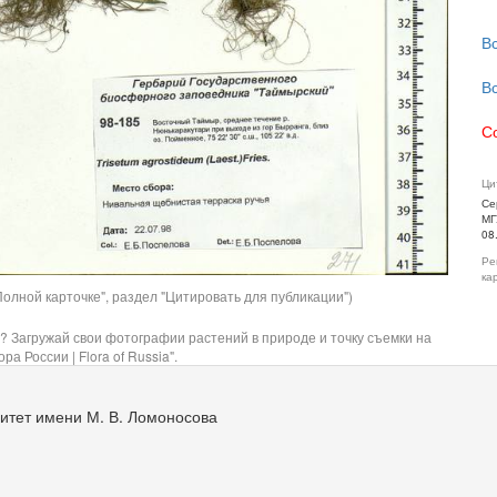
В
В
С
Ци
Се
МГ
08
Ре
ка
олной карточке", раздел "Цитировать для публикации")
? Загружай свои фотографии растений в природе и точку съемки на
ра России | Flora of Russia".
итет имени М. В. Ломоносова