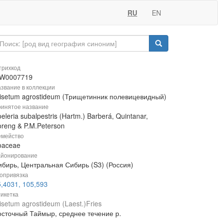
RU
EN
рихкод
W0007719
звание в коллекции
risetum agrostideum (Трищетинник полевицевидный)
инятое название
eleria subalpestris (Hartm.) Barberá, Quintanar,
reng & P.M.Peterson
мейство
oaceae
йонирование
ибирь, Центральная Сибирь (S3) (Россия)
опривязка
,4031, 105,593
икетка
isetum agrostideum (Laest.)Fries
осточный Таймыр, среднее течение р.