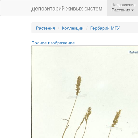
Направление
Депозитарий живых систем
Растения
Растения
Коллекции
Гербарий МГУ
Полное изображение