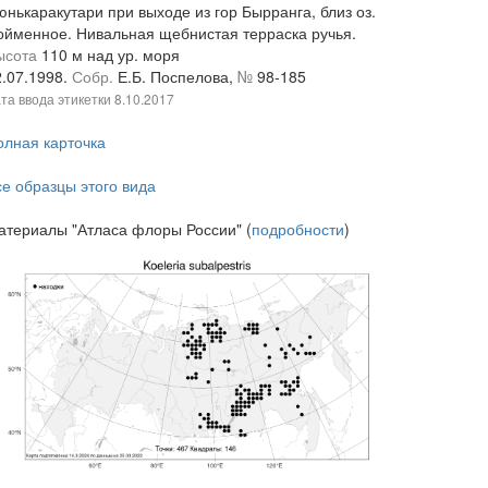
юнькаракутари при выходе из гор Бырранга, близ оз.
ойменное. Нивальная щебнистая терраска ручья.
ысота
110 м над ур. моря
2.07.1998.
Собр.
Е.Б. Поспелова,
№
98-185
та ввода этикетки
8.10.2017
олная карточка
се образцы этого вида
атериалы "Атласа флоры России" (
подробности
)