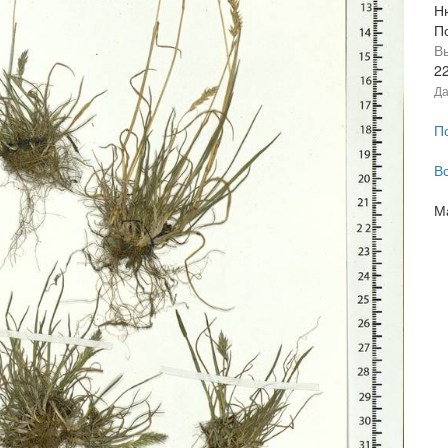
Н
П
В
2
Да
П
В
М