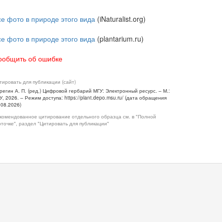
се фото в природе этого вида
(iNaturalist.org)
се фото в природе этого вида
(plantarium.ru)
ообщить об ошибке
тировать для публикации (сайт)
регин А. П. (ред.) Цифровой гербарий МГУ: Электронный ресурс. – М.:
У, 2026. – Режим доступа: https://plant.depo.msu.ru/ (дата обращения
.08.2026)
комендованное цитирование отдельного образца см. в "Полной
рточке", раздел "Цитировать для публикации"