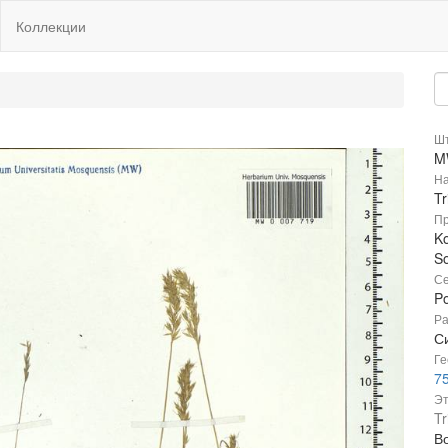
Коллекции
Шт
M
На
T
Пр
Ko
So
Се
P
Ра
С
Ге
75
Эт
Tr
В