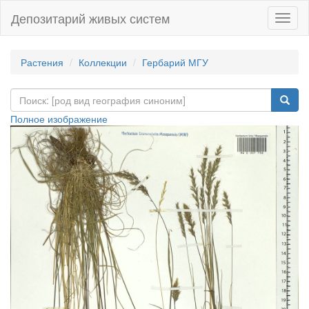
Депозитарий живых систем
Навиг
Растения
Коллекции
Гербарий МГУ
Полное изображение