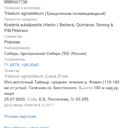
MW0007738
Название в коллекции
Trisetum agrostideum (Трищетинник полевицевидный)
Принятое название
Koeleria subalpestris (Hartm.) Barberá, Quintanar, Soreng &
P.M.Peterson
Семейство
Poaceae
Районирование
Сибирь, Центральная Сибирь (S3) (Россия)
Геопривязка
71,6679, 108,3043
Этикетка
Trisetum agrostideum (Laest.)Fries
Юго-восточный Таймыр, среднее течение р. Фомич (110-160
км от устья). Галечник оз. Бессточного.
Высота
100 м над ур.
моря
25.07.2003.
Собр.
Е.Б. Поспелова,
№
03-255
Дата ввода этикетки
8.10.2017
Полная карточка
Все образцы этого вида