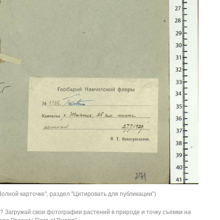
олной карточке", раздел "Цитировать для публикации")
? Загружай свои фотографии растений в природе и точку съемки на
ра России | Flora of Russia".