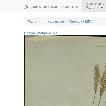
Направление
Депозитарий живых систем
Растения
Растения
Коллекции
Гербарий МГУ
Полное изображение