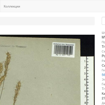
Коллекции
Шт
M
Пр
T
Се
P
Ра
Си
Ге
5
Эт
Г
Tr
Ка
2
Да