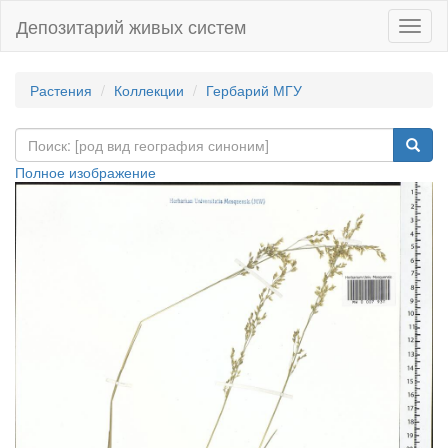
Депозитарий живых систем
Навиг
Растения
Коллекции
Гербарий МГУ
Полное изображение