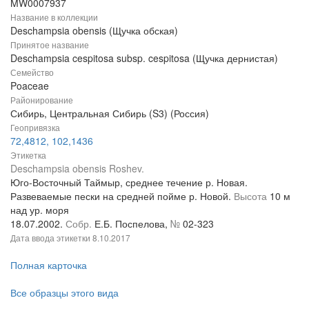
MW0007937
Название в коллекции
Deschampsia obensis (Щучка обская)
Принятое название
Deschampsia cespitosa subsp. cespitosa (Щучка дернистая)
Семейство
Poaceae
Районирование
Сибирь, Центральная Сибирь (S3) (Россия)
Геопривязка
72,4812, 102,1436
Этикетка
Deschampsia obensis Roshev.
Юго-Восточный Таймыр, среднее течение р. Новая.
Развеваемые пески на средней пойме р. Новой.
Высота
10 м
над ур. моря
18.07.2002.
Собр.
Е.Б. Поспелова,
№
02-323
Дата ввода этикетки
8.10.2017
Полная карточка
Все образцы этого вида