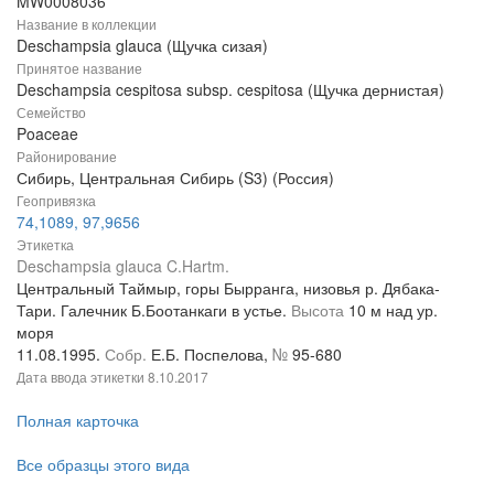
MW0008036
Название в коллекции
Deschampsia glauca (Щучка сизая)
Принятое название
Deschampsia cespitosa subsp. cespitosa (Щучка дернистая)
Семейство
Poaceae
Районирование
Сибирь, Центральная Сибирь (S3) (Россия)
Геопривязка
74,1089, 97,9656
Этикетка
Deschampsia glauca C.Hartm.
Центральный Таймыр, горы Бырранга, низовья р. Дябака-
Тари. Галечник Б.Боотанкаги в устье.
Высота
10 м над ур.
моря
11.08.1995.
Собр.
Е.Б. Поспелова,
№
95-680
Дата ввода этикетки
8.10.2017
Полная карточка
Все образцы этого вида