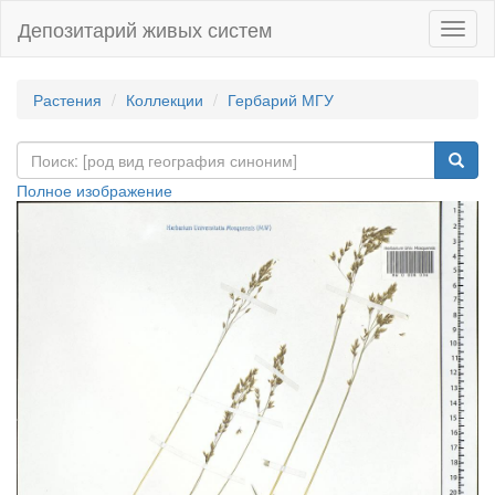
Депозитарий живых систем
Навиг
Растения
Коллекции
Гербарий МГУ
Полное изображение