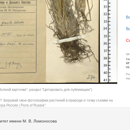
В
В
С
Ци
Се
МГ
06
Ре
ка
олной карточке", раздел "Цитировать для публикации")
? Загружай свои фотографии растений в природе и точку съемки на
ра России | Flora of Russia".
итет имени М. В. Ломоносова