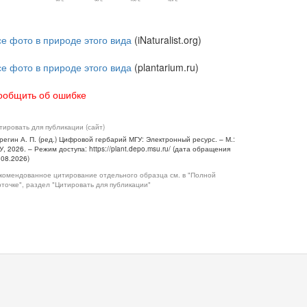
се фото в природе этого вида
(iNaturalist.org)
се фото в природе этого вида
(plantarium.ru)
ообщить об ошибке
тировать для публикации (сайт)
регин А. П. (ред.) Цифровой гербарий МГУ: Электронный ресурс. – М.:
У, 2026. – Режим доступа: https://plant.depo.msu.ru/ (дата обращения
.08.2026)
комендованное цитирование отдельного образца см. в "Полной
рточке", раздел "Цитировать для публикации"