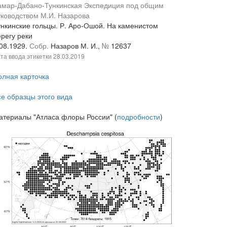
амар-Дабано-Тункинская Экспедиция под общим
уководством М.И. Назарова
ункинские гольцы. Р. Аро-Ошой. На каменистом
ерегу реки
.08.1929.
Собр.
Назаров М. И.,
№
12637
та ввода этикетки
28.03.2019
олная карточка
се образцы этого вида
атериалы "Атласа флоры России" (
подробности
)