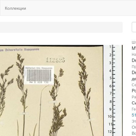
Коллекции
Шт
M
На
D
Пр
De
д
Се
P
Ра
С
Ге
51
Эт
О
В