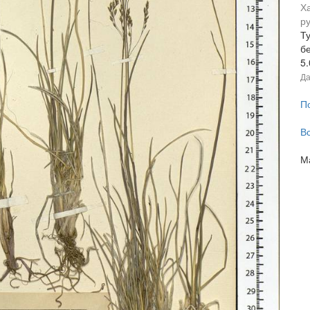
Х
р
Т
б
5
Да
П
В
М