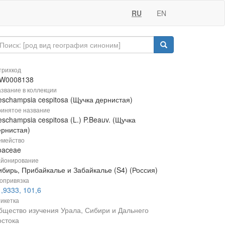
RU
EN
рихкод
W0008138
звание в коллекции
eschampsia cespitosa (Щучка дернистая)
инятое название
schampsia cespitosa (L.) P.Beauv. (Щучка
ернистая)
мейство
oaceae
йонирование
ибирь, Прибайкалье и Забайкалье (S4) (Россия)
опривязка
,9333, 101,6
икетка
бщество изучения Урала, Сибири и Дальнего
остока