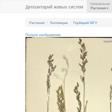
Направление
Депозитарий живых систем
Растения
Растения
Коллекции
Гербарий МГУ
Полное изображение