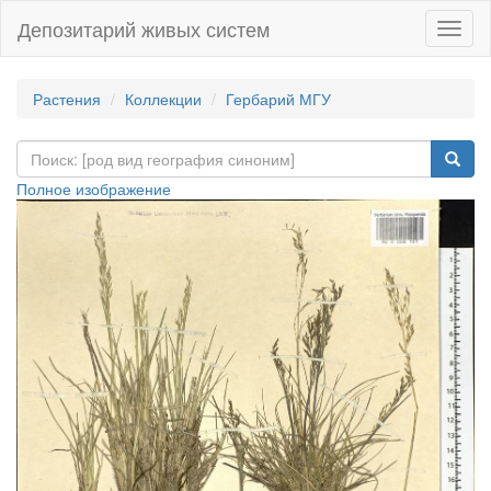
Депозитарий живых систем
Навиг
Растения
Коллекции
Гербарий МГУ
Полное изображение