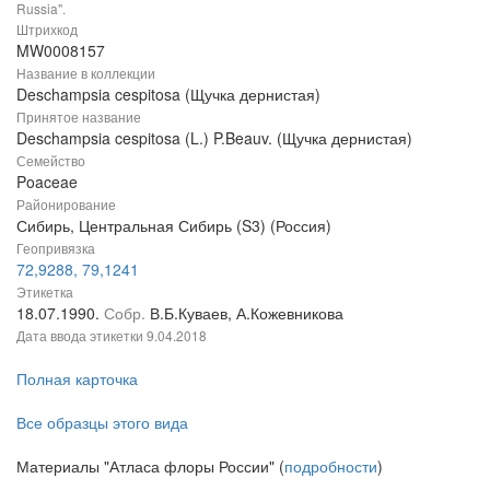
Russia".
Штрихкод
MW0008157
Название в коллекции
Deschampsia cespitosa (Щучка дернистая)
Принятое название
Deschampsia cespitosa (L.) P.Beauv. (Щучка дернистая)
Семейство
Poaceae
Районирование
Сибирь, Центральная Сибирь (S3) (Россия)
Геопривязка
72,9288, 79,1241
Этикетка
18.07.1990.
Собр.
В.Б.Куваев, А.Кожевникова
Дата ввода этикетки
9.04.2018
Полная карточка
Все образцы этого вида
Материалы "Атласа флоры России" (
подробности
)