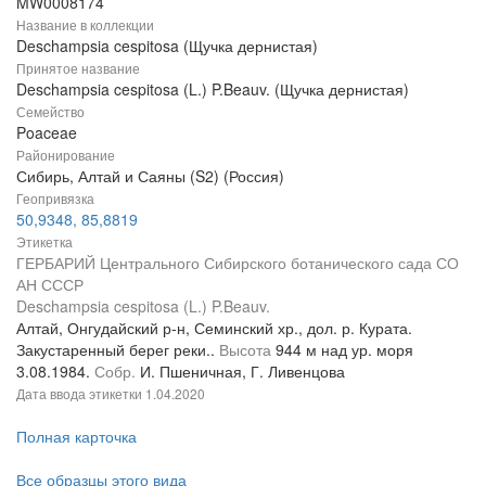
MW0008174
Название в коллекции
Deschampsia cespitosa (Щучка дернистая)
Принятое название
Deschampsia cespitosa (L.) P.Beauv. (Щучка дернистая)
Семейство
Poaceae
Районирование
Сибирь, Алтай и Саяны (S2) (Россия)
Геопривязка
50,9348, 85,8819
Этикетка
ГЕРБАРИЙ Центрального Сибирского ботанического сада СО
АН СССР
Deschampsia cespitosa (L.) P.Beauv.
Алтай, Онгудайский р-н, Семинский хр., дол. р. Курата.
Закустаренный берег реки..
Высота
944 м над ур. моря
3.08.1984.
Собр.
И. Пшеничная, Г. Ливенцова
Дата ввода этикетки
1.04.2020
Полная карточка
Все образцы этого вида