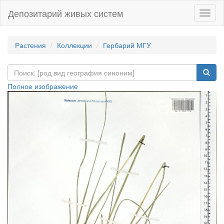
Депозитарий живых систем
Навиг
Растения
Коллекции
Гербарий МГУ
Полное изображение