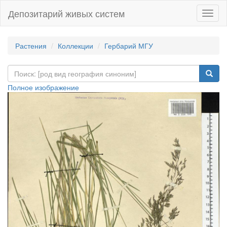
Депозитарий живых систем
Навиг
Растения
Коллекции
Гербарий МГУ
Полное изображение