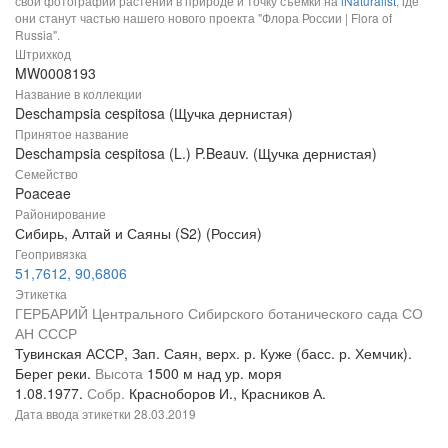
свои фотографии растений в природе и точку съемки на
iNaturalist
, где
они станут частью нашего нового проекта "Флора России | Flora of
Russia".
Штрихкод
MW0008193
Название в коллекции
Deschampsia cespitosa (Щучка дернистая)
Принятое название
Deschampsia cespitosa (L.) P.Beauv. (Щучка дернистая)
Семейство
Poaceae
Районирование
Сибирь, Алтай и Саяны (S2) (Россия)
Геопривязка
51,7612, 90,6806
Этикетка
ГЕРБАРИЙ Центрального Сибирского ботанического сада СО
АН СССР
Тувинская АССР, Зап. Саян, верх. р. Куже (басс. р. Хемчик).
Берег реки.
Высота
1500 м над ур. моря
1.08.1977.
Собр.
Красноборов И., Красников А.
Дата ввода этикетки
28.03.2019