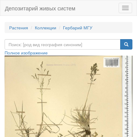
Депозитарий живых систем
Навиг
Растения
Коллекции
Гербарий МГУ
Полное изображение