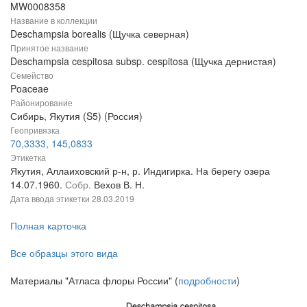
MW0008358
Название в коллекции
Deschampsia borealis (Щучка северная)
Принятое название
Deschampsia cespitosa subsp. cespitosa (Щучка дернистая)
Семейство
Poaceae
Районирование
Сибирь, Якутия (S5) (Россия)
Геопривязка
70,3333, 145,0833
Этикетка
Якутия, Аллаиховский р-н, р. Индигирка. На берегу озера
14.07.1960.
Собр.
Вехов В. Н.
Дата ввода этикетки
28.03.2019
Полная карточка
Все образцы этого вида
Материалы "Атласа флоры России" (
подробности
)