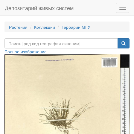
Депозитарий живых систем
Навиг
Растения
Коллекции
Гербарий МГУ
Полное изображение