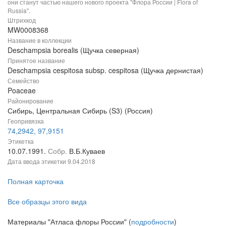
они станут частью нашего нового проекта "Флора России | Flora of
Russia".
Штрихкод
MW0008368
Название в коллекции
Deschampsia borealis (Щучка северная)
Принятое название
Deschampsia cespitosa subsp. cespitosa (Щучка дернистая)
Семейство
Poaceae
Районирование
Сибирь, Центральная Сибирь (S3) (Россия)
Геопривязка
74,2942, 97,9151
Этикетка
10.07.1991.
Собр.
В.Б.Куваев
Дата ввода этикетки
9.04.2018
Полная карточка
Все образцы этого вида
Материалы "Атласа флоры России" (
подробности
)