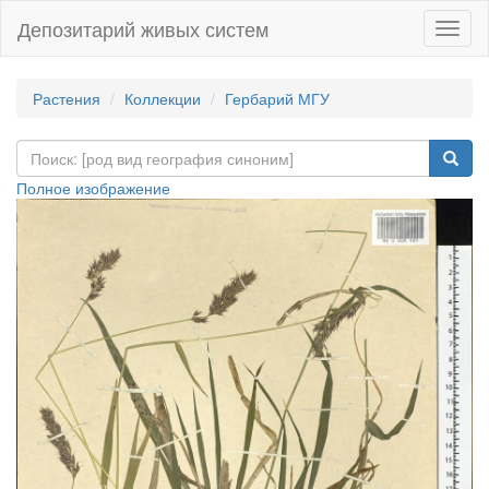
Депозитарий живых систем
Навиг
Растения
Коллекции
Гербарий МГУ
Полное изображение