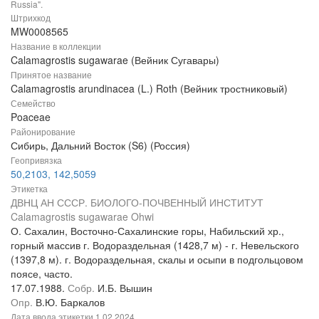
Russia".
Штрихкод
MW0008565
Название в коллекции
Calamagrostis sugawarae (Вейник Сугавары)
Принятое название
Calamagrostis arundinacea (L.) Roth (Вейник тростниковый)
Семейство
Poaceae
Районирование
Сибирь, Дальний Восток (S6) (Россия)
Геопривязка
50,2103, 142,5059
Этикетка
ДВНЦ АН СССР. БИОЛОГО-ПОЧВЕННЫЙ ИНСТИТУТ
Calamagrostis sugawarae Ohwi
О. Сахалин, Восточно-Сахалинские горы, Набильский хр.,
горный массив г. Водораздельная (1428,7 м) - г. Невельского
(1397,8 м). г. Водораздельная, скалы и осыпи в подгольцовом
поясе, часто.
17.07.1988.
Собр.
И.Б. Вышин
Опр.
В.Ю. Баркалов
Дата ввода этикетки
1.02.2024