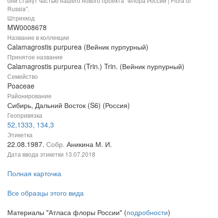
они станут частью нашего нового проекта "Флора России | Flora of
Russia".
Штрихкод
MW0008678
Название в коллекции
Calamagrostis purpurea (Вейник пурпурный)
Принятое название
Calamagrostis purpurea (Trin.) Trin. (Вейник пурпурный)
Семейство
Poaceae
Районирование
Сибирь, Дальний Восток (S6) (Россия)
Геопривязка
52,1333, 134,3
Этикетка
22.08.1987.
Собр.
Аникина М. И.
Дата ввода этикетки
13.07.2018
Полная карточка
Все образцы этого вида
Материалы "Атласа флоры России" (
подробности
)