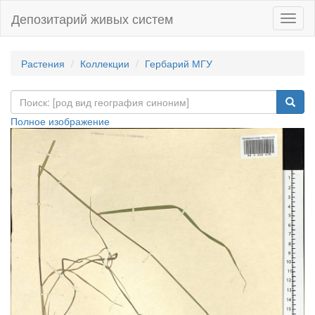
Депозитарий живых систем
Навиг
Растения
Коллекции
Гербарий МГУ
Полное изображение