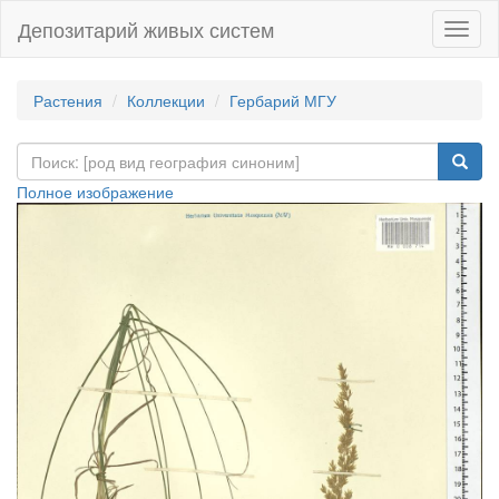
Депозитарий живых систем
Навиг
Растения
Коллекции
Гербарий МГУ
Полное изображение