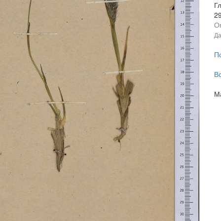
Г
2
О
Да
П
В
М