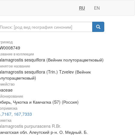
RU
EN
рихкод
W0008749
звание в коллекции
lamagrostis sesquiflora (Вейник полуторацветковый)
инятое название
lamagrostis sesquiflora (Trin.) Tzvelev (Вейник
олуторацветковый)
мейство
oaceae
йонирование
бирь, Чукотка и Камчатка (S7) (Россия)
опривязка
4,7167, 167,7333
икетка
lamagrostis purpurascens R.Br.
мчатская обл. Алеутский р-н. О. Медный. Б.