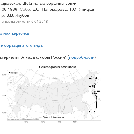
ладковская. Щебнистые вершины сопки.
9.06.1986.
Собр.
Е.О. Пономарева, Т.О. Яницкая
пр.
В.В. Якубов
та ввода этикетки
5.04.2018
олная карточка
се образцы этого вида
атериалы "Атласа флоры России" (
подробности
)