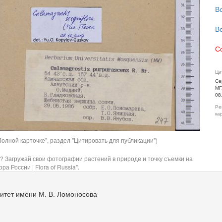
В
В
С
Ци
Се
МГ
08
Ре
ка
олной карточке", раздел "Цитировать для публикации")
? Загружай свои фотографии растений в природе и точку съемки на
ра России | Flora of Russia".
итет имени М. В. Ломоносова