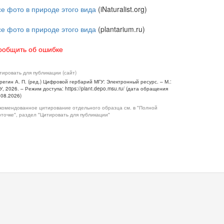
се фото в природе этого вида
(iNaturalist.org)
се фото в природе этого вида
(plantarium.ru)
ообщить об ошибке
тировать для публикации (сайт)
регин А. П. (ред.) Цифровой гербарий МГУ: Электронный ресурс. – М.:
У, 2026. – Режим доступа: https://plant.depo.msu.ru/ (дата обращения
.08.2026)
комендованное цитирование отдельного образца см. в "Полной
рточке", раздел "Цитировать для публикации"