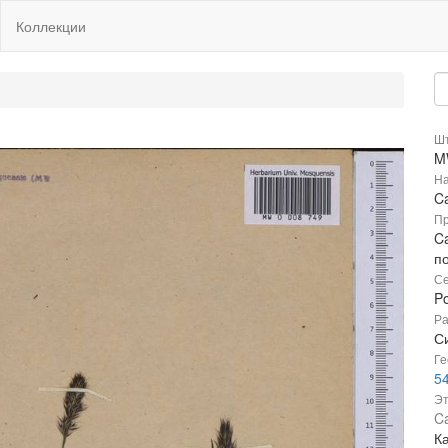
Коллекции
Шт
M
На
Ca
Пр
Ca
п
Се
P
Ра
Си
Ге
5
Эт
Ca
Ка