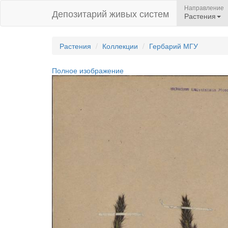
Направление
Депозитарий живых систем
Растения
Растения
Коллекции
Гербарий МГУ
Полное изображение