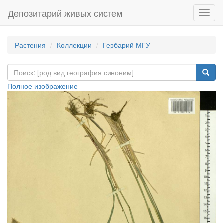
Депозитарий живых систем
Навиг
Растения
Коллекции
Гербарий МГУ
Полное изображение