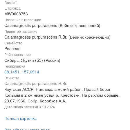
Russia".
Штрихкод
MW0008756
Название в коллекции
Calamagrostis purpurascens (Вейник краснеющий)
Принятое название
Calamagrostis purpurascens R.Br. (Вейник краснеющий)
Семейство
Poaceae
Районирование
Сибирь, Якутия (S5) (Россия)
Геопривязка
68,1451, 157,6914
Этикетка
Calamagrostis purpurascens R.Br.
Якутская АССР. Нижнеколымский район. Правый берег
Колымы в 2 км ниже устья р. Крестовки. На рыхлом обрыве.
23.07.1966.
Собр.
Коробков А.А.
Дата ввода этикетки
3.10.2024
Полная карточка
Все образцы этого вида