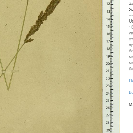
За
У
==
Us
1
va
о
п
б
м
ме
Да
П
В
М