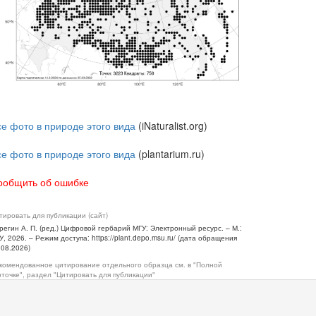
се фото в природе этого вида
(iNaturalist.org)
се фото в природе этого вида
(plantarium.ru)
ообщить об ошибке
тировать для публикации (сайт)
регин А. П. (ред.) Цифровой гербарий МГУ: Электронный ресурс. – М.:
У, 2026. – Режим доступа: https://plant.depo.msu.ru/ (дата обращения
.08.2026)
комендованное цитирование отдельного образца см. в "Полной
рточке", раздел "Цитировать для публикации"