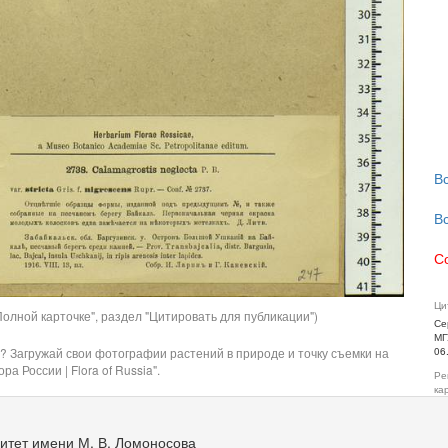
В
В
С
Ци
олной карточке", раздел "Цитировать для публикации")
Се
МГ
06
? Загружай свои фотографии растений в природе и точку съемки на
ра России | Flora of Russia".
Ре
ка
итет имени М. В. Ломоносова