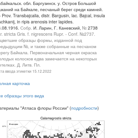
байкальск. обл. Баргузинск. у. Остров Большой
шканий на Байкале, песчаный берег среди камней.
 Prov. Transbajcalia, distr. Bargusin, lac. Bajcal, insula
chkanij, in ripis arenosis inter lapides.
3.08.1916.
Собр.
И. Ларин, Г. Каневский,
№
2738
r. stricta Gris. f. nigrescens Rupr. - Conf. №2737.
тцветшие образцы формы, изданной под
редыдущим №, и также собранные на песчаном
ерегу Байкала. Первоначальная черная окраска
олодых колосков едва замечается на некоторых
телках. Д. Литв. Пл.
та ввода этикетки
15.12.2022
олная карточка
се образцы этого вида
атериалы "Атласа флоры России" (
подробности
)