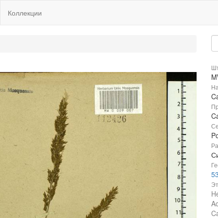
Коллекции
Шт
M
На
Ca
Пр
Ca
Се
P
Ра
С
Ге
5
Эт
He
Ac
Ca