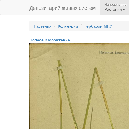
Направление
Депозитарий живых систем
Растения
Растения
Коллекции
Гербарий МГУ
Полное изображение