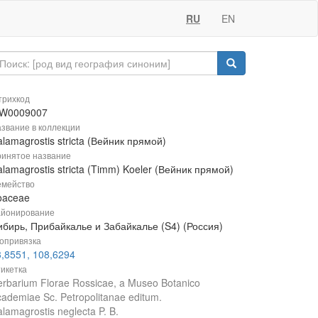
RU
EN
рихкод
W0009007
звание в коллекции
lamagrostis stricta (Вейник прямой)
инятое название
lamagrostis stricta (Timm) Koeler (Вейник прямой)
мейство
oaceae
йонирование
ибирь, Прибайкалье и Забайкалье (S4) (Россия)
опривязка
3,8551, 108,6294
икетка
rbarium Florae Rossicae, a Museo Botanico
ademiae Sc. Petropolitanae editum.
lamagrostis neglecta P. B.