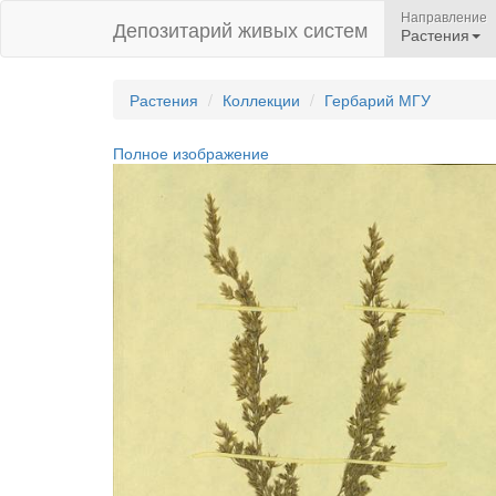
Направление
Депозитарий живых систем
Растения
Растения
Коллекции
Гербарий МГУ
Полное изображение