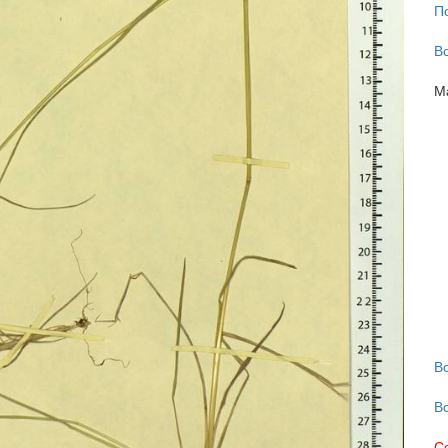
П
В
М
В
В
С