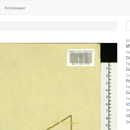
Коллекции
Шт
M
На
Ca
Пр
Ca
Се
P
Ра
С
Ге
65
Эт
1
Да