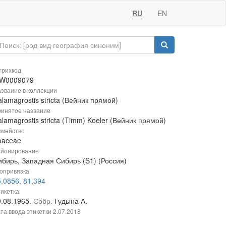
RU
EN
рихкод
W0009079
звание в коллекции
lamagrostis stricta (Вейник прямой)
инятое название
lamagrostis stricta (Timm) Koeler (Вейник прямой)
мейство
oaceae
йонирование
ибирь, Западная Сибирь (S1) (Россия)
опривязка
,0856, 81,394
икетка
9.08.1965.
Собр.
Гудына А.
та ввода этикетки
2.07.2018