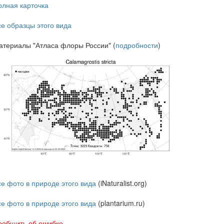
олная карточка
се образцы этого вида
атериалы "Атласа флоры России" (
подробности
)
се фото в природе этого вида
(iNaturalist.org)
се фото в природе этого вида
(plantarium.ru)
ообщить об ошибке