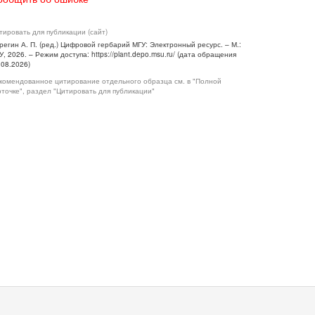
тировать для публикации (сайт)
регин А. П. (ред.) Цифровой гербарий МГУ: Электронный ресурс. – М.:
У, 2026. – Режим доступа: https://plant.depo.msu.ru/ (дата обращения
.08.2026)
комендованное цитирование отдельного образца см. в "Полной
рточке", раздел "Цитировать для публикации"