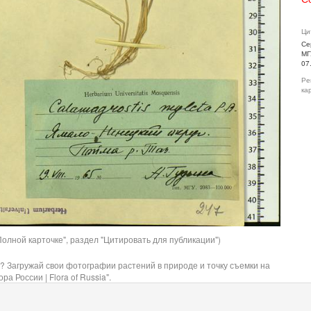
Ци
Се
МГ
07
Ре
ка
олной карточке", раздел "Цитировать для публикации")
? Загружай свои фотографии растений в природе и точку съемки на
ра России | Flora of Russia".