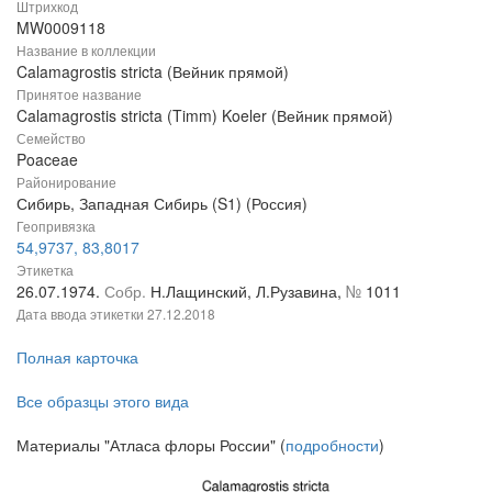
Штрихкод
MW0009118
Название в коллекции
Calamagrostis stricta (Вейник прямой)
Принятое название
Calamagrostis stricta (Timm) Koeler (Вейник прямой)
Семейство
Poaceae
Районирование
Сибирь, Западная Сибирь (S1) (Россия)
Геопривязка
54,9737, 83,8017
Этикетка
26.07.1974.
Собр.
Н.Лащинский, Л.Рузавина,
№
1011
Дата ввода этикетки
27.12.2018
Полная карточка
Все образцы этого вида
Материалы "Атласа флоры России" (
подробности
)