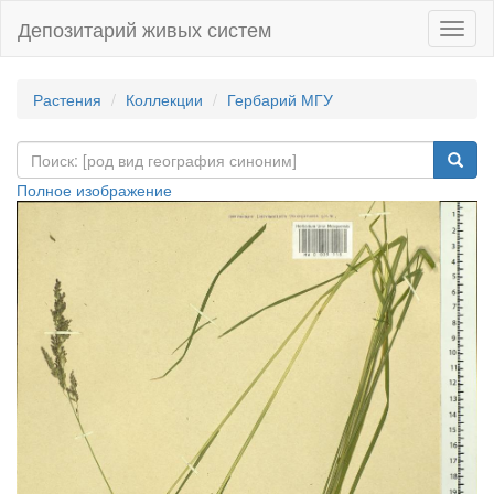
Депозитарий живых систем
Навиг
Растения
Коллекции
Гербарий МГУ
Полное изображение