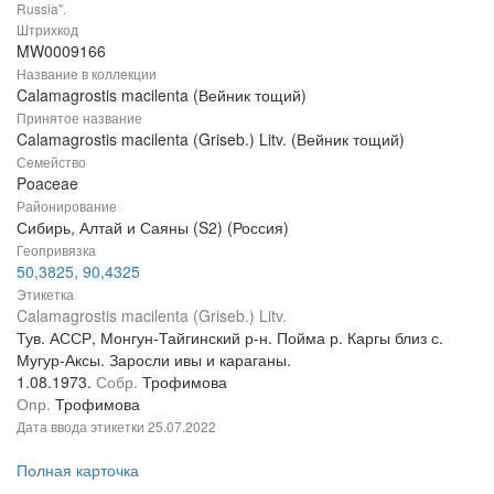
Russia".
Штрихкод
MW0009166
Название в коллекции
Calamagrostis macilenta (Вейник тощий)
Принятое название
Calamagrostis macilenta (Griseb.) Litv. (Вейник тощий)
Семейство
Poaceae
Районирование
Сибирь, Алтай и Саяны (S2) (Россия)
Геопривязка
50,3825, 90,4325
Этикетка
Calamagrostis macilenta (Griseb.) Litv.
Тув. АССР, Монгун-Тайгинский р-н. Пойма р. Каргы близ с.
Мугур-Аксы. Заросли ивы и караганы.
1.08.1973.
Собр.
Трофимова
Опр.
Трофимова
Дата ввода этикетки
25.07.2022
Полная карточка