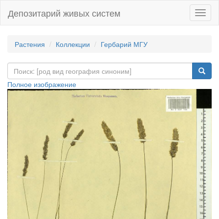
Депозитарий живых систем
Навиг
Растения
Коллекции
Гербарий МГУ
Полное изображение