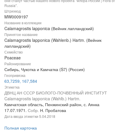
они станут частью нашего нового проекта "Флора России | Flora of
Russia".
Штрихкод
MW0009197
Название в коллекции
Calamagrostis lapponica (Вейник лапландский)
Принятое название
Calamagrostis lapponica (Wahlenb.) Hartm. (Вейник
лапландский)
Семейство
Poaceae
Районирование
Сибирь, Чукотка и Камчатка (S7) (Россия)
Геопривязка
63,7259, 167,584
Этикетка
ДВНЦ АН СССР БИОЛОГО-ПОЧВЕННЫЙ ИНСТИТУТ
Calamagrostis lapponica (Wahlb.) Hartm.
Камчатская область, Пенжинский район, с. Аянка
17.07.1971.
Собр.
Н. Пробатова
Дата ввода этикетки
5.04.2018
Полная карточка