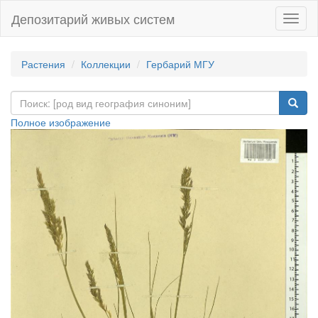
Депозитарий живых систем
Навиг
Растения
Коллекции
Гербарий МГУ
Полное изображение