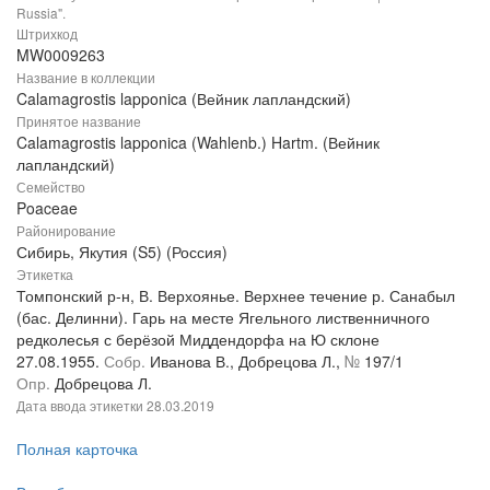
Russia".
Штрихкод
MW0009263
Название в коллекции
Calamagrostis lapponica (Вейник лапландский)
Принятое название
Calamagrostis lapponica (Wahlenb.) Hartm. (Вейник
лапландский)
Семейство
Poaceae
Районирование
Сибирь, Якутия (S5) (Россия)
Этикетка
Томпонский р-н, В. Верхоянье. Верхнее течение р. Санабыл
(бас. Делинни). Гарь на месте Ягельного лиственничного
редколесья с берёзой Миддендорфа на Ю склоне
27.08.1955.
Собр.
Иванова В., Добрецова Л.,
№
197/1
Опр.
Добрецова Л.
Дата ввода этикетки
28.03.2019
Полная карточка