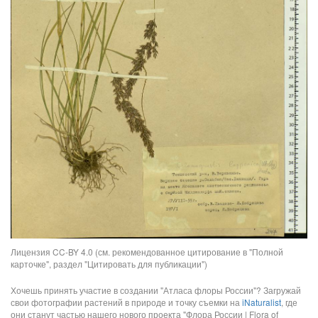
Лицензия CC-BY 4.0 (см. рекомендованное цитирование в "Полной
карточке", раздел "Цитировать для публикации")
Хочешь принять участие в создании "Атласа флоры России"? Загружай
свои фотографии растений в природе и точку съемки на
iNaturalist
, где
они станут частью нашего нового проекта "Флора России | Flora of