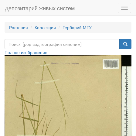
Депозитарий живых систем
Навиг
Растения
Коллекции
Гербарий МГУ
Полное изображение