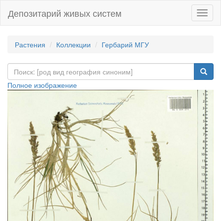
Депозитарий живых систем
Навиг
Растения
Коллекции
Гербарий МГУ
Полное изображение