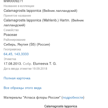
MW0009271
Название в коллекции
Calamagrostis lapponica (Вейник лапландский)
Принятое название
Calamagrostis lapponica (Wahlenb.) Hartm. (Вейник
лапландский)
Семейство
Poaceae
Районирование
Сибирь, Якутия (S5) (Россия)
Геопривязка
64,45, 143,3333
Этикетка
17.08.2013.
Собр.
Elumeeva T. G.
Дата ввода этикетки
19.09.2018
Полная карточка
Все образцы этого вида
Материалы "Атласа флоры России" (
подробности
)